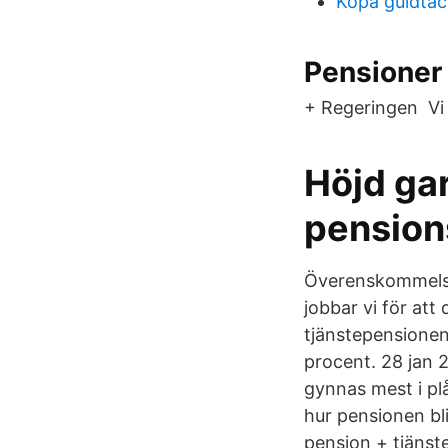
Köpa guldtac
Pensioner 
+ Regeringen Vi
Höjd ga
pension
Överenskommelsen
jobbar vi för att
tjänstepensionen
procent. 28 jan 
gynnas mest i pl
hur pensionen bl
pension + tjänst