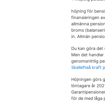
höjning för bensi
finansieringen a
allmänna pension
broms (balanseri
in. Allmän pensi
Du kan göra det 
Men det handlar 
genomsnittlig pe
Skellefteå kraft 
Höjningen görs g
löntagare år 202
Garantipensionen
för de med låga 