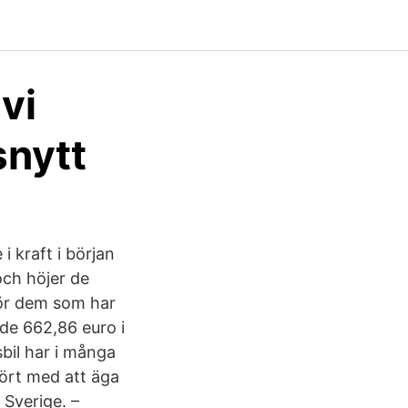
vi
snytt
 kraft i början
och höjer de
för dem som har
nde 662,86 euro i
il har i många
fört med att äga
i Sverige. –