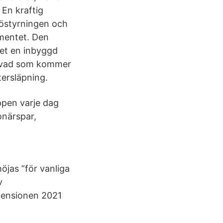
. En kraftig
ljöstyrningen och
ementet. Den
det en inbyggd
än vad som kommer
tersläpning.
öppen varje dag
onärspar,
jas ”för vanliga
v
pensionen 2021