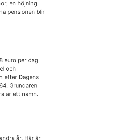
nor, en höjning
na pensionen blir
8 euro per dag
el och
n efter Dagens
864. Grundaren
ra är ett namn.
ndra år, Här är