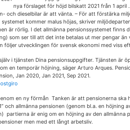
nya förslaget för höjd bilskatt 2021 från 1 april 
n- och dieselbilar är att vänta. – För att förstärka mi
v systemet kommer malus höjas, skriver miljödepart
en är rörlig. I det allmänna pensionssystemet finns 
ng) som ser till att det inte betalas ut mer pengar 
on följer utvecklingen för svensk ekonomi med viss ef
själv i tjänsten Dina pensionsuppgifter. Tjänsten är 
om en temporär höjning, säger Arturo Arques. Pensi
nsion, Jan 2020, Jan 2021, Sep 2021.
postgiro
enom en ny förmån Tanken är att pensionerna ska hö
1” och allmänna pensionen (genom bl.a. en höjning a
) partierna är enig om en höjning av den allmänna 
pensioner men med ett långt arbetsliv.