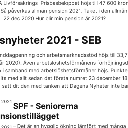
 Livförsäkrings Prisbasbeloppet höjs till 47 600 kro
Så påverkas allmän pension 2021. Taket i den allmän
 22 dec 2020 Hur blir min pension år 2021?
snyheter 2021 - SEB
nddagpenning och arbetsmarknadsstöd höjs till 33,7
år 2020). Även arbetslöshetsförmånens förhöjningsd
n i samband med arbetslöshetsförmåner höjs. Punkte
its med allt sedan det första numret 23 december 1
ha satt dit den med tanken att Dagens Nyheter inte ba
SPF - Seniorerna
nsionstillägget
– Det är en hygglig ökning jämfört med många a