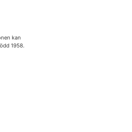
onen kan
född 1958.