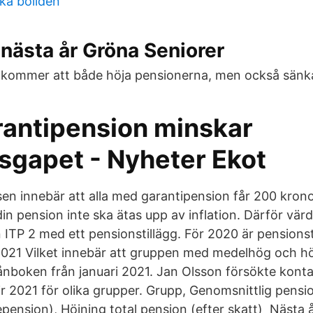
ka boliden
nästa år Gröna Seniorer
 kommer att både höja pensionerna, men också sänk
rantipension minskar
sgapet - Nyheter Ekot
 innebär att alla med garantipension får 200 kronor
 din pension inte ska ätas upp av inflation. Därför vär
 ITP 2 med ett pensionstillägg. För 2020 är pensionst
2021 Vilket innebär att gruppen med medelhög och h
ånboken från januari 2021. Jan Olsson försökte kont
ir 2021 för olika grupper. Grupp, Genomsnittlig pensi
epension), Höjning total pension (efter skatt) Nästa 