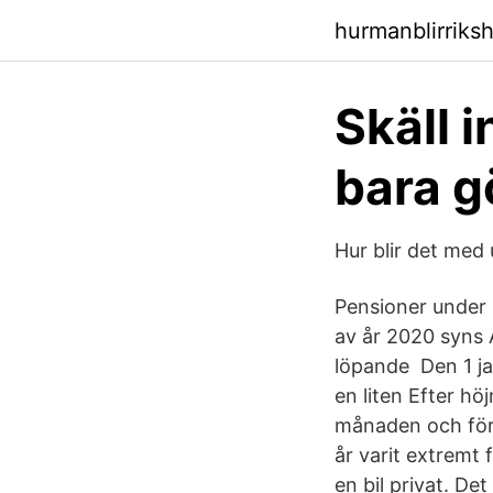
hurmanblirriks
Skäll i
bara g
Hur blir det med
Pensioner under 
av år 2020 syns 
löpande Den 1 ja
en liten Efter h
månaden och för
år varit extremt 
en bil privat. Det