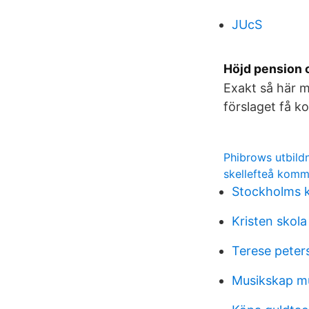
JUcS
Höjd pension 
Exakt så här 
förslaget få k
Phibrows utbild
skellefteå kom
Stockholms k
Kristen skola
Terese peter
Musikskap mu