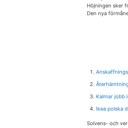
Höjningen sker f
Den nya förmånen
Anskaffnings
Återhämtning
Kalmar jobb 
Ikea polska 
Solvens- och ve