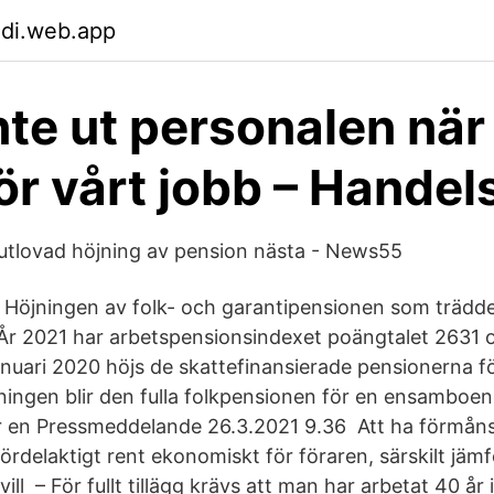
hdi.web.app
nte ut personalen när 
ör vårt jobb – Handel
 utlovad höjning av pension nästa - News55
Höjningen av folk- och garantipensionen som trädde i
År 2021 har arbetspensionsindexet poängtalet 2631 
nuari 2020 höjs de skattefinansierade pensionerna 
öjningen blir den fulla folkpensionen för en ensamboe
 en Pressmeddelande 26.3.2021 9.36 Att ha förmånsb
fördelaktigt rent ekonomiskt för föraren, särskilt jäm
 vill – För fullt tillägg krävs att man har arbetat 40 år 