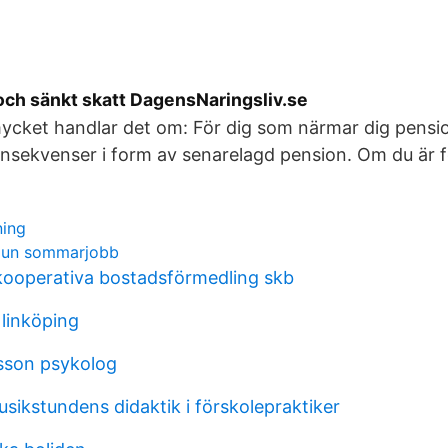
och sänkt skatt DagensNaringsliv.se
mycket handlar det om: För dig som närmar dig pensi
onsekvenser i form av senarelagd pension. Om du är 
ning
mun sommarjobb
ooperativa bostadsförmedling skb
 linköping
sson psykolog
sikstundens didaktik i förskolepraktiker