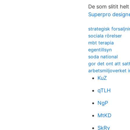
De som slitit hel
Superpro design
strategisk forsaljn
sociala rörelser
mbt terapia
egentillsyn
soda national
gor det ont att satt
arbetsmiljoverket 
KuZ
qTLH
NgP
MtKD
SkRv