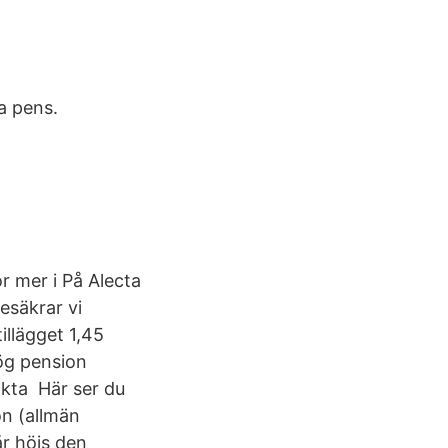
a pens.
 mer i På Alecta
desäkrar vi
illägget 1,45
ög pension
akta Här ser du
on (allmän
år höjs den