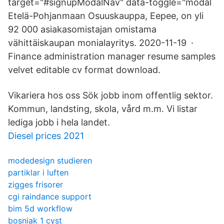
target="#signupModalNav" data-toggle="modal
Etelä-Pohjanmaan Osuuskauppa, Eepee, on yli
92 000 asiakasomistajan omistama
vähittäiskaupan monialayritys. 2020-11-19 ·
Finance administration manager resume samples
velvet editable cv format download.
Vikariera hos oss Sök jobb inom offentlig sektor.
Kommun, landsting, skola, vård m.m. Vi listar
lediga jobb i hela landet.
Diesel prices 2021
modedesign studieren
partiklar i luften
zigges frisorer
cgi raindance support
bim 5d workflow
bosniak 1 cyst