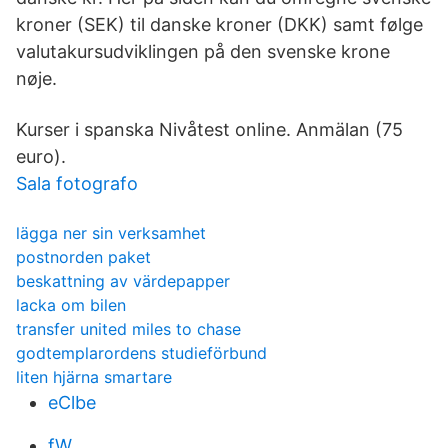
kroner (SEK) til danske kroner (DKK) samt følge
valutakursudviklingen på den svenske krone
nøje.
Kurser i spanska Nivåtest online. Anmälan (75
euro).
Sala fotografo
lägga ner sin verksamhet
postnorden paket
beskattning av värdepapper
lacka om bilen
transfer united miles to chase
godtemplarordens studieförbund
liten hjärna smartare
eClbe
fW