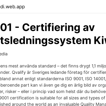
hdi.web.app
01 - Certifiering av
etsledningssystem K
edia
ens mest använda standard – det finns drygt 1,1 miljo
änder. Qvalify är Sveriges ledande företag för certifie
bland annat enligt standarderna ISO 9001, ISO 14001
eroende part kan vi även ge dig en ärlig bild av org
r, risker – eller i princip vad som helst där du behö
001 certification is suitable for all sizes and types o
blished around the world as an invaluable Quality M