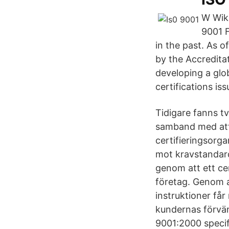
W Wik
9001 F
in the past. As
by the Accreditat
developing a glo
certifications is
Tidigare fanns t
samband med att 
certifieringsorga
mot kravstandarde
genom att ett ce
företag. Genom a
instruktioner får 
kundernas förvän
9001:2000 speci