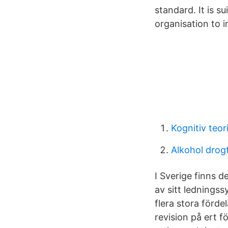
standard. It is su
organisation to 
Kognitiv teori
Alkohol drog
I Sverige finns d
av sitt lednings
flera stora förde
revision på ert f