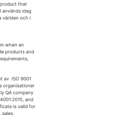
 product that
1 används idag
 världen och i
tem when an
ide products and
requirements,
tet av ISO 9001
s organisationer
only QA company
14001:2015, and
cate is valid for
 sales,