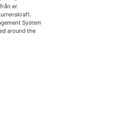
från er
kurrenskraft.
anagement System
sed around the