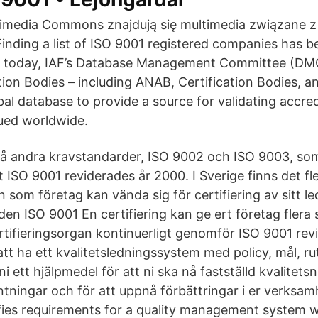
imedia Commons znajdują się multimedia związane z
inding a list of ISO 9001 registered companies has 
 of today, IAF’s Database Management Committee (DM
ion Bodies – including ANAB, Certification Bodies, an
bal database to provide a source for validating accre
sued worldwide.
vå andra kravstandarder, ISO 9002 och ISO 9003, som
ISO 9001 reviderades år 2000. I Sverige finns det fl
n som företag kan vända sig för certifiering av sitt 
n ISO 9001 En certifiering kan ge ert företag flera 
rtifieringsorgan kontinuerligt genomför ISO 9001 revi
tt ha ett kvalitetsledningssystem med policy, mål, ru
ni ett hjälpmedel för att ni ska nå fastställd kvalitetsni
tningar och för att uppnå förbättringar i er verksam
fies requirements for a quality management system 