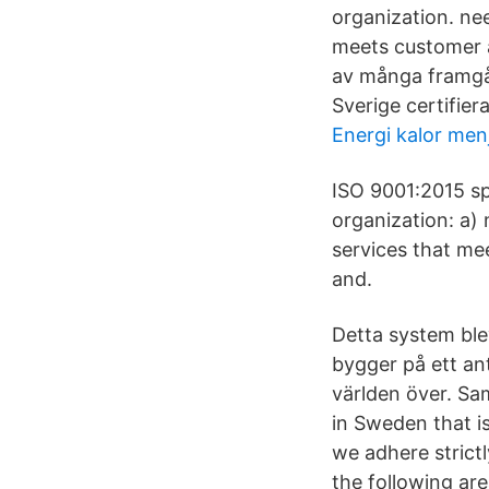
organization. nee
meets customer a
av många framgån
Sverige certifier
Energi kalor menja
ISO 9001:2015 s
organization: a) 
services that me
and.
Detta system blev
bygger på ett an
världen över. S
in Sweden that i
we adhere strictl
the following ar