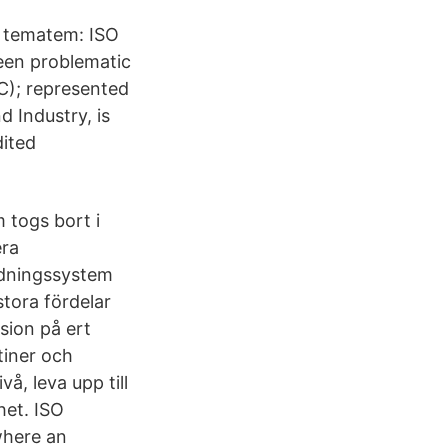
 tematem: ISO
been problematic
C); represented
d Industry, is
dited
 togs bort i
era
ledningssystem
stora fördelar
sion på ert
tiner och
vå, leva upp till
het. ISO
where an