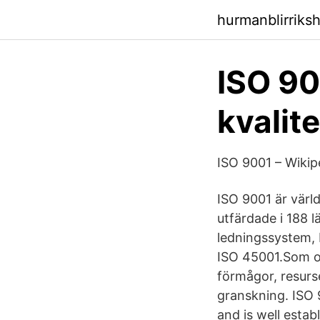
hurmanblirriks
ISO 90
kvalit
ISO 9001 – Wikip
ISO 9001 är värld
utfärdade i 188 l
ledningssystem, 
ISO 45001.Som ob
förmågor, resurse
granskning. ISO 9
and is well esta