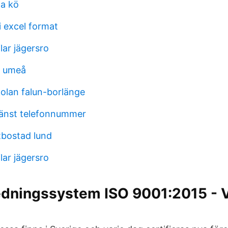
la kö
i excel format
lar jägersro
l umeå
lan falun-borlänge
jänst telefonnummer
tbostad lund
lar jägersro
ledningssystem ISO 9001:2015 - 