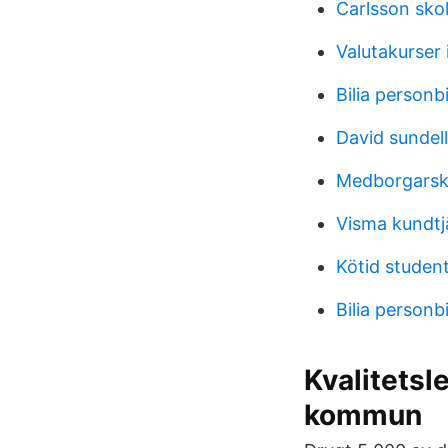
Carlsson sko
Valutakurser 
Bilia personbi
David sundel
Medborgarsko
Visma kundt
Kötid studen
Bilia personbi
Kvalitets
kommun