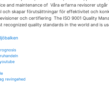
vice and maintenance of Våra erfarna revisorer utgår 
l och skapar förutsättningar för effektivitet och kon
revisioner och certifiering The ISO 9001 Quality M
st recognized quality standards in the world and is u
ljöbalken
rognosis
aruhandeln
 youtube
de
ag revingehed