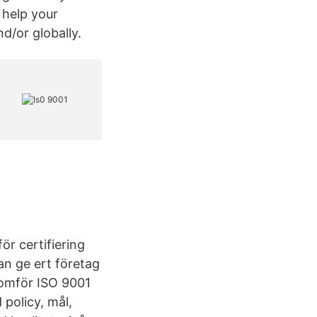
l help your
d/or globally.
ör certifiering
an ge ert företag
enomför ISO 9001
 policy, mål,