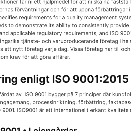
ktioner får ni ett hjälpmedel för att ni ska nå fastställ
dernas förväntningar och för att uppnå förbättringar 
pecifies requirements for a quality management sys
ds to demonstrate its ability to consistently provide
nd applicable regulatory requirements, and ISO 900
gsrika tjänste- och varuproducerande företag i hela
as ett nytt företag varje dag. Vissa företag har till oc
om krav för att göra affärer.
ring enligt ISO 9001:2015
utfärdat av ISO 9001 bygger på 7 principer där kundfo
gagemang, processinriktning, förbättring, faktabas
9001. ISO9001 är ett internationellt erkänt kvalitet
 9001 • Lejongårdar