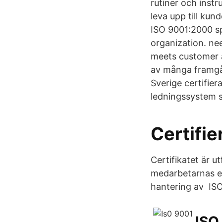
rutiner och instru
leva upp till kun
ISO 9001:2000 s
organization. nee
meets customer a
av många framgån
Sverige certifier
ledningssystem s
Certifie
Certifikatet är 
medarbetarnas en
hantering av ISO 
ISO