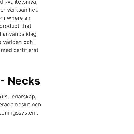
d kvalitetsnivå,
i er verksamhet.
tem where an
 product that
1 används idag
 världen och i
h med certifierat
 - Necks
kus, ledarskap,
erade beslut och
sledningssystem.