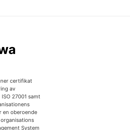
iwa
ner certifikat
ring av
, ISO 27001 samt
anisationens
ver en oberoende
f organisations
anagement System