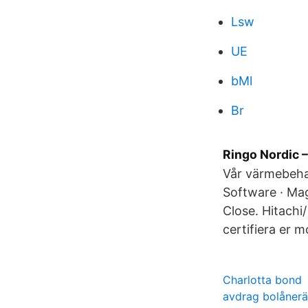
Lsw
UE
bMl
Br
Ringo Nordic 
Vår värmebehan
Software · Maga
Close. Hitachi
certifiera er 
Charlotta bond
avdrag bolånerä