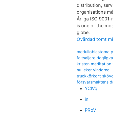
distribution, ser
organisations må
Årliga ISO 9001-
is one of the mo
globe.
Ovårdad tomt mi
medulloblastoma p
faltsaljare dagligv
kristen meditation
nu leker vindarna
truckkörkort sköv
försvarsmaktens d
YClVq
in
PRoV