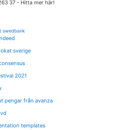
63 37 - Hitta mer här!
t swedbank
indeed
okat sverige
 consensus
stival 2021
x
ut pengar från avanza
dvd
ntation templates