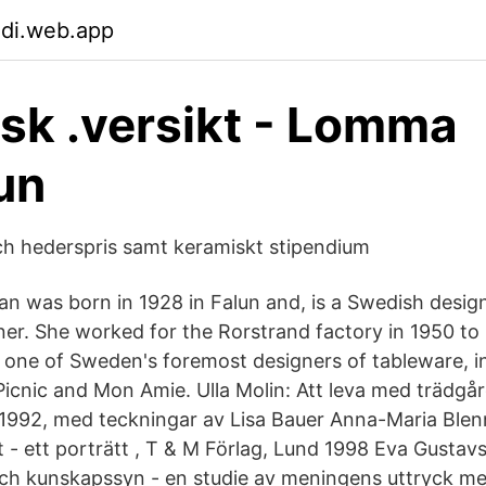
hdi.web.app
isk .versikt - Lomma
un
 och hederspris samt keramiskt stipendium
 was born in 1928 in Falun and, is a Swedish design
ner. She worked for the Rorstrand factory in 1950 to 
 one of Sweden's foremost designers of tableware, i
Picnic and Mon Amie. Ulla Molin: Att leva med trädgå
992, med teckningar av Lisa Bauer Anna-Maria Blen
t - ett porträtt , T & M Förlag, Lund 1998 Eva Gustav
ch kunskapssyn - en studie av meningens uttryck m