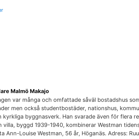
er
llare Malmö Makajo
agen var många och omfattade såväl bostadshus so
der men också studentbostäder, nationshus, kommu
kyrkliga byggnasverk. Han svarade även för flera r
egen villa, byggd 1939-1940, kombinerar Westman tide
a Ann-Louise Westman, 56 år, Höganäs. Adress: Ruu