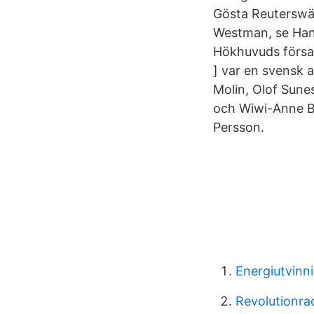
Gösta Reuterswä
Westman, se Han
Hökhuvuds försam
] var en svensk 
Molin, Olof Sune
och Wiwi-Anne B
Persson.
Energiutvinni
Revolutionra