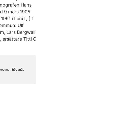
enografen Hans
d 9 mars 1905 i
991 i Lund , [ 1
kommun: Ulf
m, Lars Bergwall
rsättare Titti G