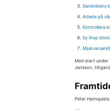
Sandvikens 
Arbete på vä
Kontrollera 
Sy ihop stic
Mjukvaruarki
Med start under 
Jansson, Höganäs
Framtid
Peter Hernquists