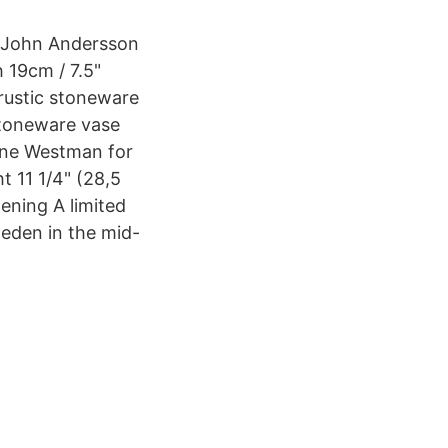
y John Andersson
 19cm / 7.5"
rustic stoneware
stoneware vase
anne Westman for
 11 1/4" (28,5
ening A limited
eden in the mid-