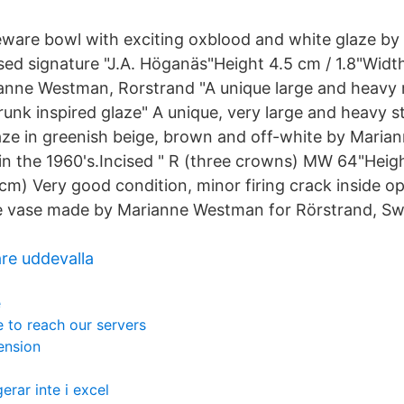
eware bowl with exciting oxblood and white glaze b
sed signature "J.A. Höganäs"Height 4.5 cm / 1.8"Width
anne Westman, Rorstrand "A unique large and heavy 
trunk inspired glaze" A unique, very large and heavy 
aze in greenish beige, brown and off-white by Mari
n the 1960's.Incised " R (three crowns) MW 64"Height
cm) Very good condition, minor firing crack inside op
e vase made by Marianne Westman for Rörstrand, Sw
are uddevalla
e
 to reach our servers
ension
erar inte i excel