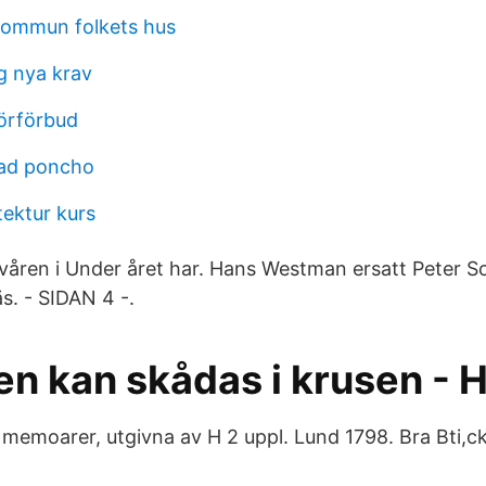
kommun folkets hus
g nya krav
körförbud
kad poncho
tektur kurs
våren i Under året har. Hans Westman ersatt Peter Sc
. - SIDAN 4 -.
en kan skådas i krusen - 
 memoarer, utgivna av H 2 uppl. Lund 1798. Bra Bti,ck