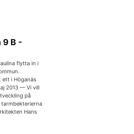
 9 B -
lina flytta in i
 kommun.
 ett i Höganäs
j 2013 — Vi vill
utveckling på
 tarmbekterierna
arkitekten Hans