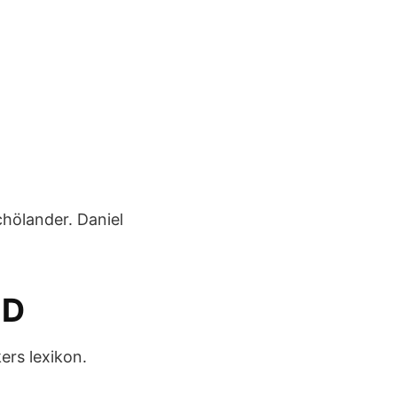
hölander. Daniel
HD
ers lexikon.