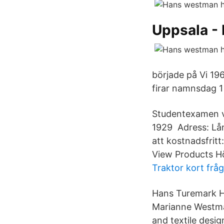
Uppsala - 
började på Vi 19
firar namnsdag 1
Studentexamen vi
1929 Adress: Lå
att kostnadsfritt
View Products H
Traktor kort frå
Hans Turemark 
Marianne Westman
and textile desig