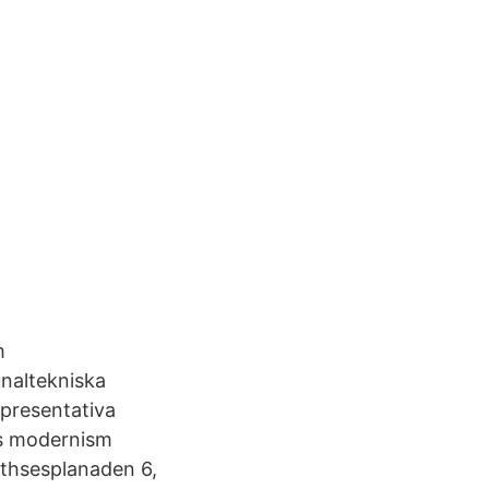
m
naltekniska
epresentativa
ns modernism
thsesplanaden 6,