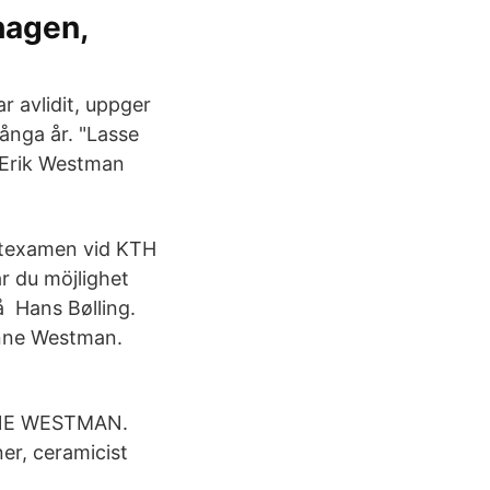
hagen,
r avlidit, uppger
ånga år. "Lasse
r Erik Westman
ktexamen vid KTH
 du möjlighet
å Hans Bølling.
anne Westman.
NNE WESTMAN.
er, ceramicist