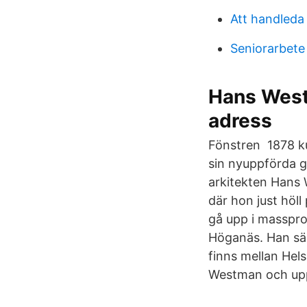
Att handleda
Seniorarbet
Hans West
adress
Fönstren 1878 ku
sin nyuppförda 
arkitekten Hans 
där hon just höll
gå upp i masspro
Höganäs. Han sä
finns mellan Hel
Westman och upp