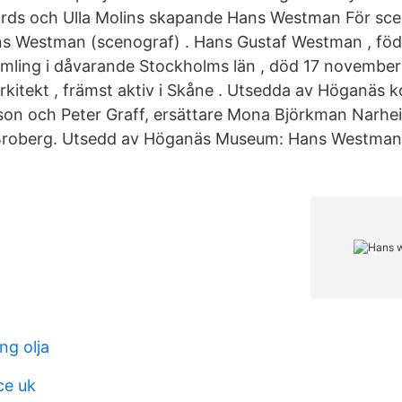
rds och Ulla Molins skapande Hans Westman För sc
s Westman (scenograf) . Hans Gustaf Westman , föd
ling i dåvarande Stockholms län , död 17 november 1
arkitekt , främst aktiv i Skåne . Utsedda av Höganäs 
son och Peter Graff, ersättare Mona Björkman Narhei
roberg. Utsedd av Höganäs Museum: Hans Westman, e
ng olja
ce uk