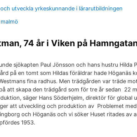
 och utveckla yrkeskunnande i lärarutbildningen
e malmö
man, 74 år i Viken på Hamngatan
nde sjökapten Paul Jönsson och hans hustru Hilda Pau
gård på en tomt som Hildas föräldrar hade Höganäs
Westmans fina radhus. Men trädgården var träde mot
 på att skapa den trädgård som för tre år sedan 22 ma
duktion, säger Hans Söderhjelm, direktör för global 
ger att utveckling och produktion av Problemet med
singborg och Höganäs och vi söker Huset ritades av 
fördes 1953.