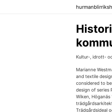
hurmanblirriks
Histor
komm
Kultur-, idrott-
Marianne Westman
and textile desig
considered to be
design of series 
Wiken, Höganäs 1
trädgårdsarkitek
Trädgårdsideal o