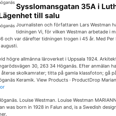
Sysslomansgatan 35A i Lut
Lägenhet till salu
Journalisten och författaren Lars Westman ha
tidningen Vi, för vilken Westman arbetade i m
66 och var därefter tidningen trogen i 45 år. Med Pe
 augusti.
d högre allmänna läroverket i Uppsala 1924. Arkite
ngarödsvägen 30, 263 34 Höganäs. Efter anmälan har
: återse skolkamrater; titta på gamla klassfoton; gå p
öganäs Keramik. View Products · ProductDrop Mari
gor
Höganäs. Louise Westman. Louise Westman MARIA
 was born in 1928 in Falun and, is a Swedish design
ner.