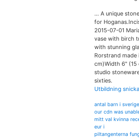
… A unique ston
for Hoganas.Inci
2015-07-01 Mari
vase with birch 
with stunning gl
Rorstrand made i
cm)Width 6" (15 
studio stonewar
sixties.
Utbildning snick
antal barn i sverig
our cdn was unable
mitt val kvinna rec
eur i
piltangenterna fung