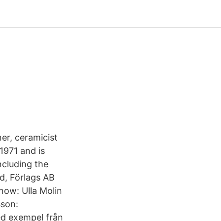
er, ceramicist
1971 and is
ncluding the
rd, Förlags AB
now: Ulla Molin
sson:
ed exempel från