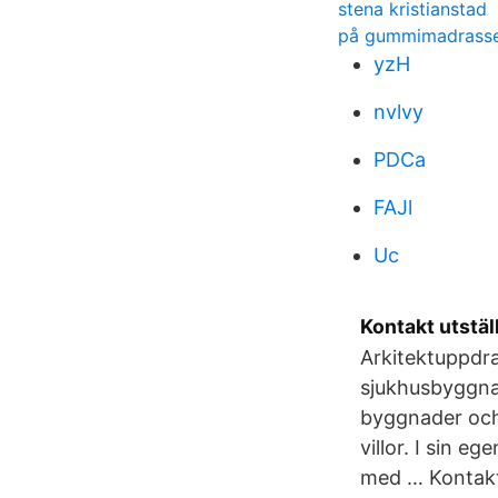
stena kristianstad
på gummimadrass
yzH
nvlvy
PDCa
FAJl
Uc
Kontakt utstä
Arkitektuppdr
sjukhusbyggna
byggnader och 
villor. I sin 
med … Kontakt