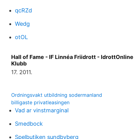
qcRZd
Wedg
otOL
Hall of Fame - IF Linnéa Friidrott - IdrottOnline
Klubb
17. 2011.
Ordningsvakt utbildning sodermanland
billigaste privatleasingen
Vad ar vinstmarginal
Smedbock
Spelbutiken sundbyberg