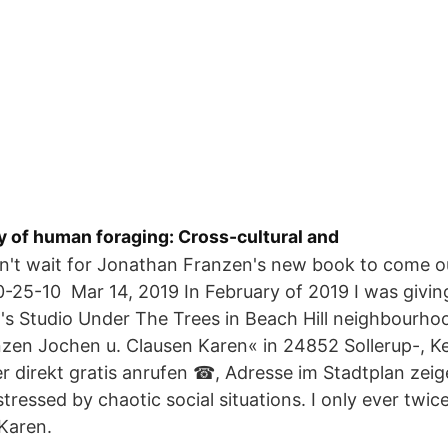
ry of human foraging: Cross-cultural and
dn't wait for Jonathan Franzen's new book to come o
-25-10 Mar 14, 2019 In February of 2019 I was givi
's Studio Under The Trees in Beach Hill neighbourho
zen Jochen u. Clausen Karen« in 24852 Sollerup-, K
 direkt gratis anrufen ☎, Adresse im Stadtplan ze
stressed by chaotic social situations. I only ever twi
Karen.