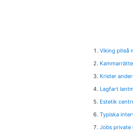
Viking piteå
Kammarrätten
Krister ande
Lagfart lantm
Estetik cent
Typiska inter
Jobs private