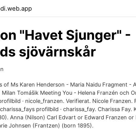
hdi.web.app
on "Havet Sjunger" -
ds sjövärnskår
an
es of Ms Karen Henderson - Maria Naidu Fragment - A
 Milan Tomášik Meeting You - Helena Franzén och Ori​
rofilbild · nicole_franzen. Verifierat. Nicole Franzen. 
 charissa_fays profilbild · charissa_fay. Charissa Fay
30). Anna (Nilson) Carl Edvart or Edward Franzen or
arie Johnsen (Frantzen) (born 1895).