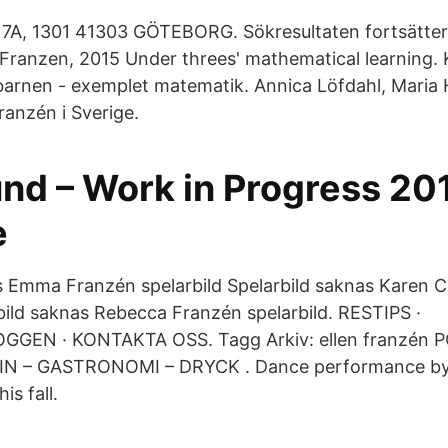
 7A, 1301 41303 GÖTEBORG. Sökresultaten fortsätter
Franzen, 2015 Under threes' mathematical learning. 
arnen - exemplet matematik. Annica Löfdahl, Maria 
Franzén i Sverige.
und – Work in Progress 20
e
s Emma Franzén spelarbild Spelarbild saknas Karen C
rbild saknas Rebecca Franzén spelarbild. RESTIPS ·
GEN · KONTAKTA OSS. Tagg Arkiv: ellen franzén
IN – GASTRONOMI – DRYCK . Dance performance by
is fall.