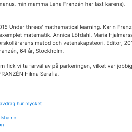
 manus, min mamma Lena Franzén har läst karens).
015 Under threes' mathematical learning. Karin Fran
exemplet matematik. Annica Löfdahl, Maria Hjalmarss
rskollärarens metod och vetenskapsteori. Editor, 2
ranzén, 64 år, Stockholm.
m fick vi ta farväl av på parkeringen, vilket var jobbig
ANZÉN Hilma Serafia.
 avdrag hur mycket
arlshamn
on