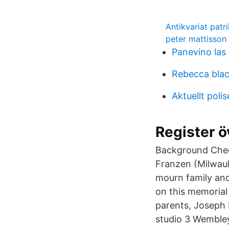
Antikvariat patr
peter mattisson
Panevino las
Rebecca bla
Aktuellt poli
Register ö
Background Check
Franzen (Milwauk
mourn family and
on this memorial
parents, Joseph 
studio 3 Wembley