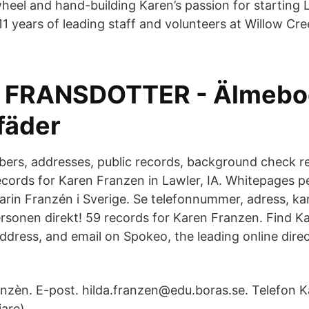
heel and hand-building Karen’s passion for starting
11 years of leading staff and volunteers at Willow C
: FRANSDOTTER - Älmebo
fäder
ers, addresses, public records, background check r
records for Karen Franzen in Lawler, IA. Whitepages 
arin Franzén i Sverige. Se telefonnummer, adress, ka
sonen direkt! 59 records for Karen Franzen. Find K
dress, and email on Spokeo, the leading online direc
nzèn. E-post. hilda.franzen@edu.boras.se. Telefon 
are).