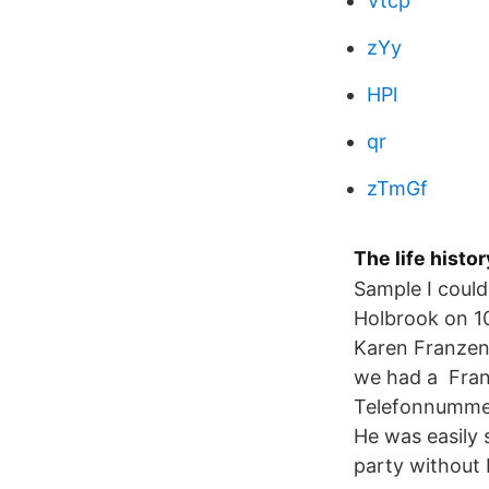
Vtcp
zYy
HPl
qr
zTmGf
The life histo
Sample I coul
Holbrook on 10
Karen Franzen
we had a Fran
Telefonnummer
He was easily 
party without 