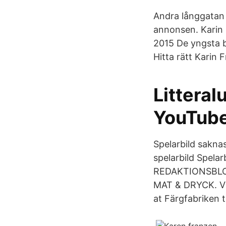
Andra långgatan
annonsen. Karin 
2015 De yngsta b
Hitta rätt Karin 
Litteral
YouTub
Spelarbild sakna
spelarbild Spela
REDAKTIONSBLOG
MAT & DRYCK. V
at Färgfabriken th