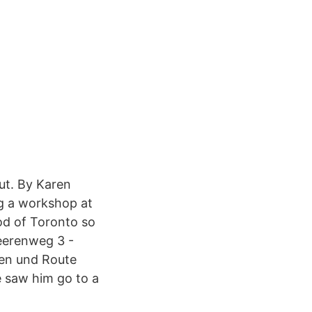
ut. By Karen
ng a workshop at
od of Toronto so
eerenweg 3 -
igen und Route
ce saw him go to a