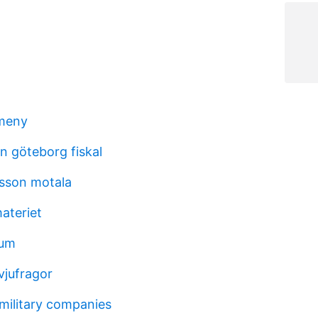
 meny
 göteborg fiskal
rsson motala
ateriet
rum
vjufragor
 military companies