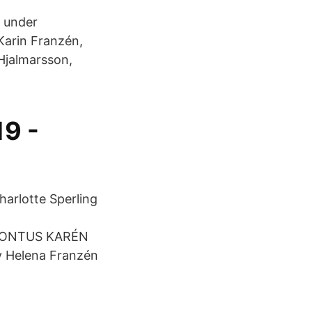
 under
Karin Franzén,
Hjalmarsson,
19 -
harlotte Sperling
 PONTUS KARÉN
 Helena Franzén