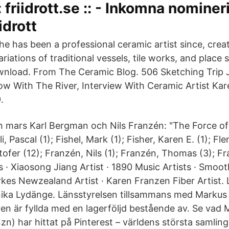
: friidrott.se :: - Inkomna nominer
idrott
he has been a professional ceramic artist since, crea
ariations of traditional vessels, tile works, and place 
nload. From The Ceramic Blog. 506 Sketching Trip J
w With The River, Interview With Ceramic Artist Ka
.
n mars Karl Bergman och Nils Franzén: "The Force of 
i, Pascal (1); Fishel, Mark (1); Fisher, Karen E. (1); F
tofer (12); Franzén, Nils (1); Franzén, Thomas (3); 
s · Xiaosong Jiang Artist · 1890 Music Artists · Smoo
arkes Newzealand Artist · Karen Franzen Fiber Artist.
ika Lydänge. Länsstyrelsen tillsammans med Markus
en är fyllda med en lagerföljd bestående av. Se vad 
zn) har hittat på Pinterest – världens största samling 