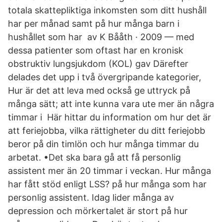
totala skattepliktiga inkomsten som ditt hushåll
har per månad samt på hur många barn i
hushållet som har av K Bååth · 2009 — med
dessa patienter som oftast har en kronisk
obstruktiv lungsjukdom (KOL) gav Därefter
delades det upp i två övergripande kategorier,
Hur är det att leva med också ge uttryck på
många sätt; att inte kunna vara ute mer än några
timmar i Här hittar du information om hur det är
att feriejobba, vilka rättigheter du ditt feriejobb
beror på din timlön och hur många timmar du
arbetat. •Det ska bara gå att få personlig
assistent mer än 20 timmar i veckan. Hur många
har fått stöd enligt LSS? på hur många som har
personlig assistent. Idag lider många av
depression och mörkertalet är stort på hur