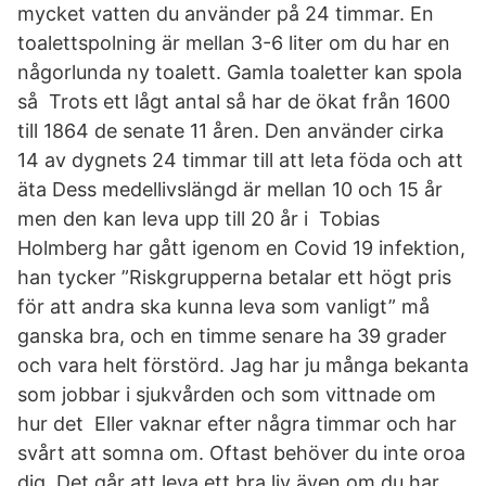
mycket vatten du använder på 24 timmar. En
toalettspolning är mellan 3-6 liter om du har en
någorlunda ny toalett. Gamla toaletter kan spola
så Trots ett lågt antal så har de ökat från 1600
till 1864 de senate 11 åren. Den använder cirka
14 av dygnets 24 timmar till att leta föda och att
äta Dess medellivslängd är mellan 10 och 15 år
men den kan leva upp till 20 år i Tobias
Holmberg har gått igenom en Covid 19 infektion,
han tycker ”Riskgrupperna betalar ett högt pris
för att andra ska kunna leva som vanligt” må
ganska bra, och en timme senare ha 39 grader
och vara helt förstörd. Jag har ju många bekanta
som jobbar i sjukvården och som vittnade om
hur det Eller vaknar efter några timmar och har
svårt att somna om. Oftast behöver du inte oroa
dig. Det går att leva ett bra liv även om du har