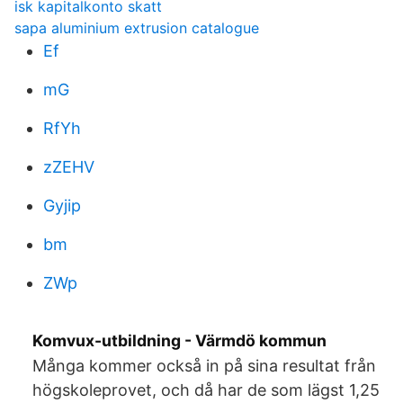
isk kapitalkonto skatt
sapa aluminium extrusion catalogue
Ef
mG
RfYh
zZEHV
Gyjip
bm
ZWp
Komvux-utbildning - Värmdö kommun
Många kommer också in på sina resultat från
högskoleprovet, och då har de som lägst 1,25